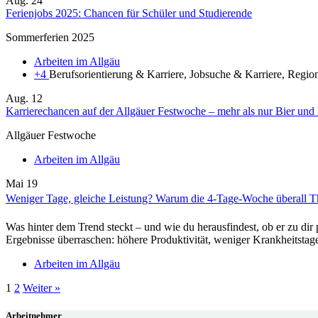
Aug.
24
Ferienjobs 2025: Chancen für Schüler und Studierende
Sommerferien 2025
Arbeiten im Allgäu
+4
Berufsorientierung & Karriere, Jobsuche & Karriere, Region
Aug.
12
Karrierechancen auf der Allgäuer Festwoche – mehr als nur Bier und
Allgäuer Festwoche
Arbeiten im Allgäu
Mai
19
Weniger Tage, gleiche Leistung? Warum die 4-Tage-Woche überall T
Was hinter dem Trend steckt – und wie du herausfindest, ob er zu d
Ergebnisse überraschen: höhere Produktivität, weniger Krankheitstag
Arbeiten im Allgäu
1
2
Weiter »
Arbeitnehmer