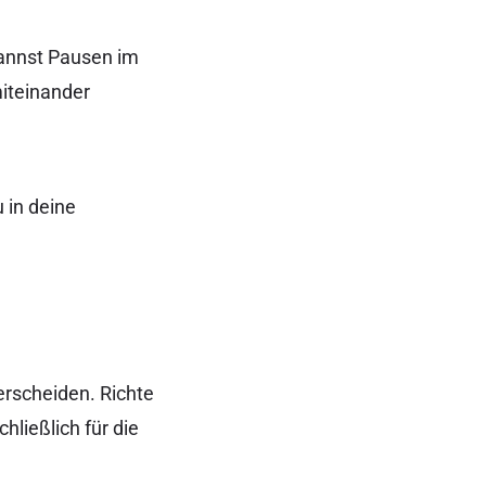
kannst Pausen im
miteinander
 in deine
nterscheiden. Richte
hließlich für die