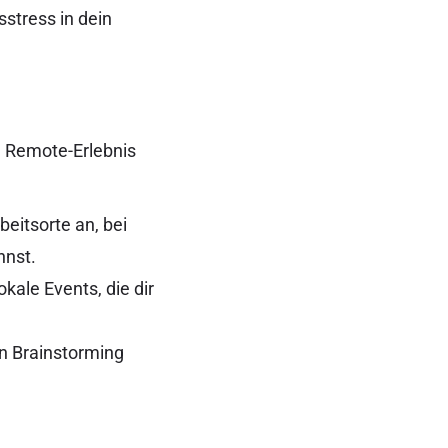
stress in dein
n Remote-Erlebnis
eitsorte an, bei
nnst.
okale Events, die dir
ein Brainstorming