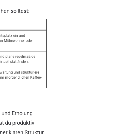
hen solltest:
itsplatz ein und
 an Mitbewohner oder
und plane regelmäßige
rtuell stattfinden.
altung und strukturiere
inem morgendlichen Kaffee-
t und Erholung
st du produktiv
iner klaren Struktur