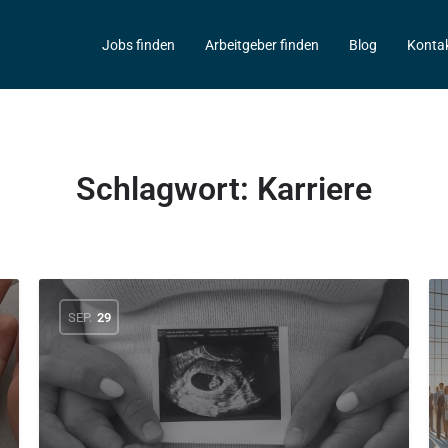
Jobs finden
Arbeitgeber finden
Blog
Konta
Schlagwort:
Karriere
SEP.
29