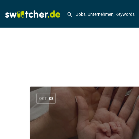
OKT.
08