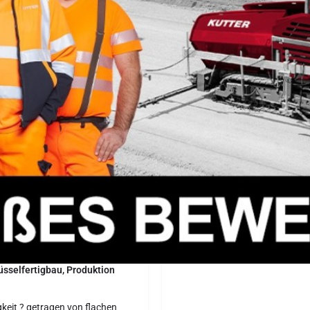
Details zum Job
Schnellbewerbung starten
Teilen
Standort
Seit der Gründung im Jahr 1926
s wir selbst machen können,
ein mittelständisches
? mit Hauptsitz in
Memmingen
umfasst die vier
üsselfertigbau, Produktion
igkeit ? getragen von flachen