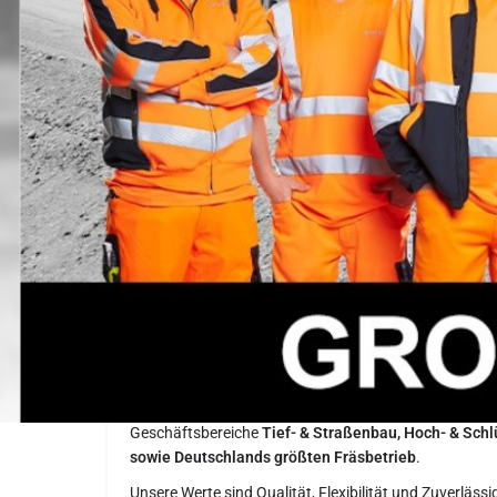
Stellenbeschreibung
Über uns
Bauen ist seit fast 100 Jahren unsere Leidenschaft. 
gilt bei
KUTTER GmbH & Co. KG
unser Grundsatz:
?Wa
das machen wir auch selbst.?
Aus einem klassischen Hochbauunternehmen hat sich 
Familienunternehmen in dritter Generation entwickelt 
und über
800 Mitarbeitern
. Unser Leistungsspektrum 
Geschäftsbereiche
Tief- & Straßenbau, Hoch- & Schl
sowie Deutschlands größten Fräsbetrieb
.
Unsere Werte sind Qualität, Flexibilität und Zuverläss