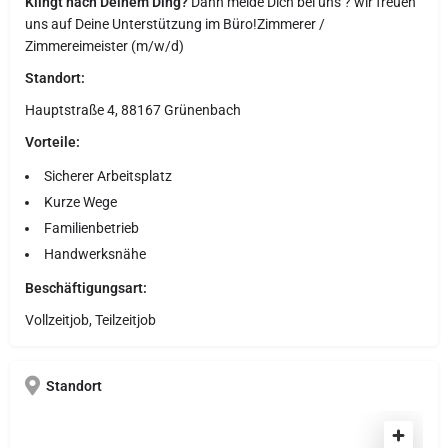
Klingt nach Deinem Ding?
Dann melde Dich bei uns ? wir freuen
uns auf Deine Unterstützung im Büro!Zimmerer /
Zimmereimeister (m/w/d)
Standort:
Hauptstraße 4, 88167 Grünenbach
Vorteile:
Sicherer Arbeitsplatz
Kurze Wege
Familienbetrieb
Handwerksnähe
Beschäftigungsart:
Vollzeitjob, Teilzeitjob
Standort